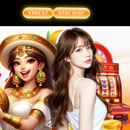
ĐĂNG NHẬP
ĐĂNG KÝ