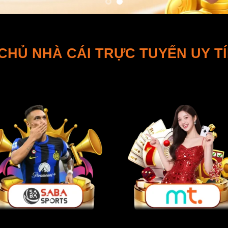
 CHỦ NHÀ CÁI TRỰC TUYẾN UY TÍ