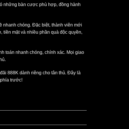
ều có những bàn cược phù hợp, đồng hành
ề nhanh chóng. Đặc biệt, thành viên mới
e, tiền mặt và nhiều phần quà độc quyền,
nh toán nhanh chóng, chính xác. Mọi giao
hủ.
đãi 888K dành riêng cho tân thủ. Đây là
 phía trước!