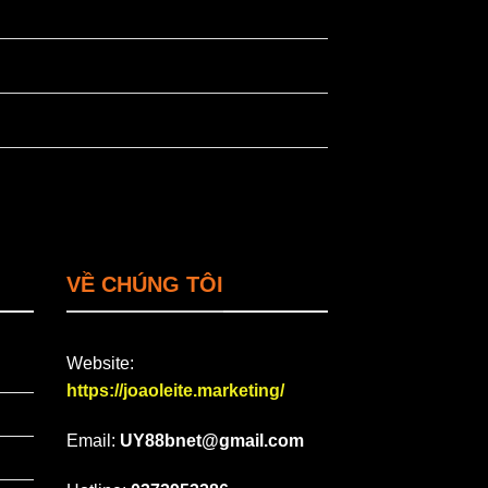
VỀ CHÚNG TÔI
Website:
https://joaoleite.marketing/
Email:
UY88bnet@gmail.com